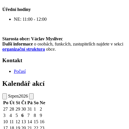
Úřední hodiny
NE: 11:00 - 12:00
Starosta obce: Václav Myslivec
Další informace
o osobách, funkcích, zastupitelích najdete v sekci
organizační struktura
obce.
Kontakt
Počasí
Kalendář akcí
Srpen
2026
Po
Út
St
Čt
Pá
So
Ne
27
28
29
30
31
1
2
3
4
5
6
7
8
9
10
11
12
13
14
15
16
17
18
19
20
21
22
23