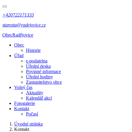
+420722171333
starosta@radejovice.cz
Obec
Radějovice
Obec
Historie
Úřad
e-podatelna
Úřední deska
Povinné informace
Úřední hodiny
Zastupitelstvo obce
Volný čas
Aktuality
Kalendář akcí
Fotogalerie
Kontakt
Počasí
Úvodní stránka
Kontakt