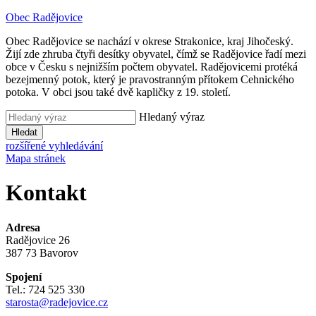
Obec
Radějovice
Obec Radějovice se nachází v okrese Strakonice, kraj Jihočeský.
Žijí zde zhruba čtyři desítky obyvatel, čímž se Radějovice řadí mezi
obce v Česku s nejnižším počtem obyvatel. Radějovicemi protéká
bezejmenný potok, který je pravostranným přítokem Cehnického
potoka. V obci jsou také dvě kapličky z 19. století.
Hledaný výraz
Hledat
rozšířené vyhledávání
Mapa stránek
Kontakt
Adresa
Radějovice 26
387 73 Bavorov
Spojení
Tel.: 724 525 330
starosta@radejovice.cz