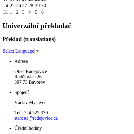
24
25
26
27
28
29
30
31
1
2
3
4
5
6
Univerzální překladač
Překlad (translations)
Select Language
▼
Adresa
Obec Radějovice
Radějovice 26
387 73 Bavorov
Spojení
Václav Myslivec
Tel.: 724 525 330
starosta@radejovice.cz
Úřední hodiny