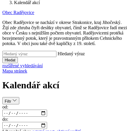
Kalendář akcí
Obec
Radějovice
Obec Radějovice se nachází v okrese Strakonice, kraj Jihočeský.
Žijí zde zhruba čtyři desítky obyvatel, čímž se Radějovice řadí mezi
obce v Česku s nejnižším počtem obyvatel. Radějovicemi protéká
bezejmenný potok, který je pravostranným přítokem Cehnického
potoka. V obci jsou také dvě kapličky z 19. století.
Hledaný výraz
Hledat
rozšířené vyhledávání
Mapa stránek
Kalendář akcí
Filtr
od:
do: