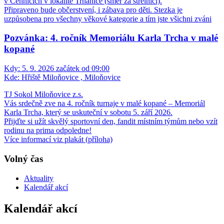
v Cehnicích v lokalitě Trhanice (směr za střelnicí).
Připraveno bude občerstvení, i zábava pro děti. Stezka je
uzpůsobena pro všechny věkové kategorie a tím jste všichni zváni
Pozvánka: 4. ročník Memoriálu Karla Trcha v malé
kopané
Kdy:
5. 9. 2026 začátek od 09:00
Kde:
Hřiště Miloňovice , Miloňovice
TJ Sokol Miloňovice z.s.
Vás srdečně zve na 4. ročník turnaje v malé kopané – Memoriál
Karla Trcha, který se uskuteční v sobotu 5. září 2026.
Přijďte si užít skvělý sportovní den, fandit místním týmům nebo vzít
rodinu na prima odpoledne!
Více informací viz plakát (příloha)
Volný čas
Aktuality
Kalendář akcí
Kalendář akcí