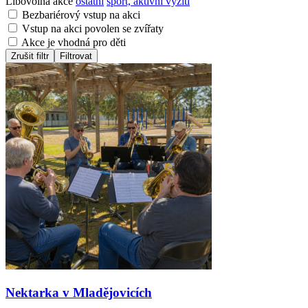
Libovolná akce
ostatní
sport, aktivní vyžití
Bezbariérový vstup na akci
Vstup na akci povolen se zvířaty
Akce je vhodná pro děti
Zrušit filtr
Filtrovat
Nektarka v Mladějovicích