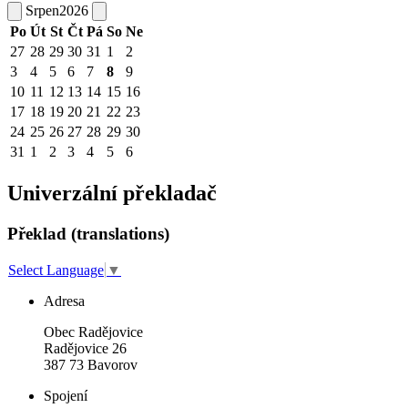
Srpen
2026
Po
Út
St
Čt
Pá
So
Ne
27
28
29
30
31
1
2
3
4
5
6
7
8
9
10
11
12
13
14
15
16
17
18
19
20
21
22
23
24
25
26
27
28
29
30
31
1
2
3
4
5
6
Univerzální překladač
Překlad (translations)
Select Language
▼
Adresa
Obec Radějovice
Radějovice 26
387 73 Bavorov
Spojení