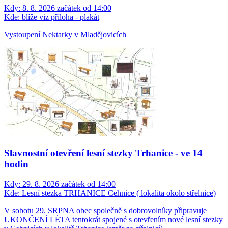
Kdy:
8. 8. 2026 začátek od 14:00
Kde:
blíže viz příloha - plakát
Vystoupení Nektarky v Mladějovicích
Slavnostní otevření lesní stezky Trhanice - ve 14
hodin
Kdy:
29. 8. 2026 začátek od 14:00
Kde:
Lesní stezka TRHANICE Cehnice ( lokalita okolo střelnice)
V sobotu 29. SRPNA obec společně s dobrovolníky připravuje
UKONČENÍ LÉTA tentokrát spojené s otevřením nové lesní stezky